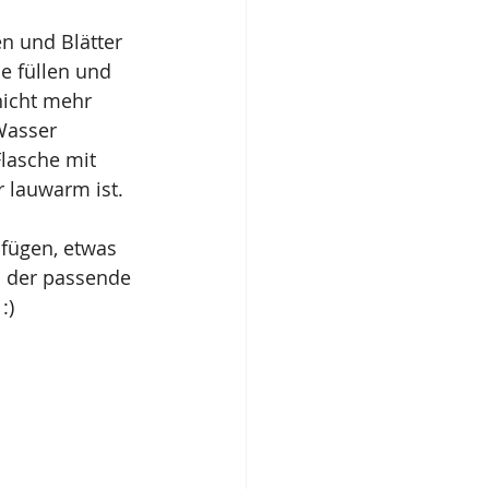
n und Blätter 
he füllen und 
nicht mehr 
asser 
lasche mit 
 lauwarm ist.
fügen, etwas 
 der passende 
:)