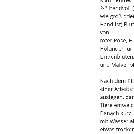
Man nehme:
2-3 handvoll 
wie groß oder
Hand ist) Blü
von
roter Rose, H
Holunder- un
Lindenblüten,
und Malvenbl
Nach dem Pfl
einer Arbeits
auslegen, dam
Tiere entwei
Danach kurz 
mit Wasser a
etwas trocken