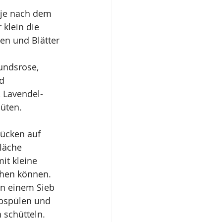
(je nach dem 
 klein die 
ten und Blätter 
undsrose, 
d 
 Lavendel- 
üten.
ücken auf 
fläche 
it kleine 
chen können. 
in einem Sieb 
bspülen und 
 schütteln.