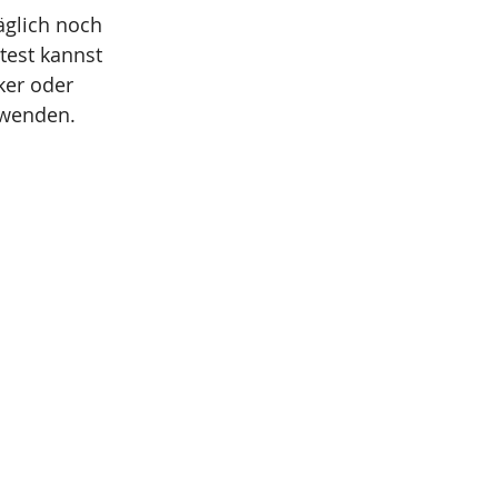
glich noch 
est kannst 
ker oder 
rwenden. 