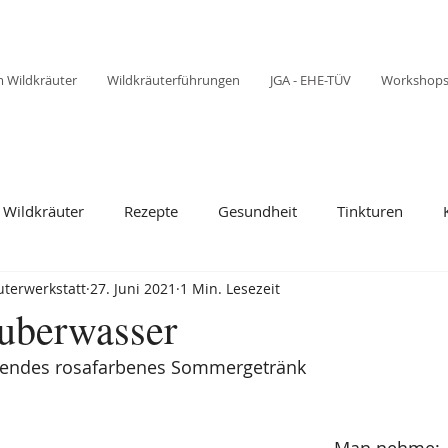
 Wildkräuter
Wildkräuterführungen
JGA - EHE-TÜV
Workshop
Wildkräuter
Rezepte
Gesundheit
Tinkturen
terwerkstatt
27. Juni 2021
1 Min. Lesezeit
uberwasser
schendes rosafarbenes Sommergetränk