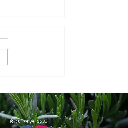
after Quarkauflauf mit
umkraut
Tel.: 0174 9415593