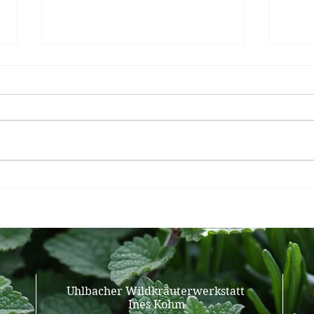
Scharfes Brombeerchutney
Herzh
Scha
Uhlbacher Wildkräuterwerkstatt
Ines Kohm