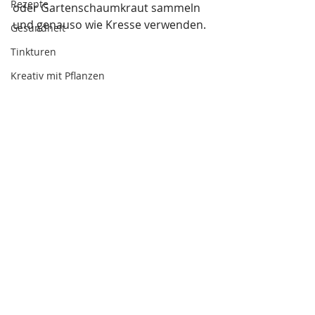
Rezepte
oder Gartenschaumkraut sammeln 
und genauso wie Kresse verwenden.
Gesundheit
Tinkturen
Kreativ mit Pflanzen