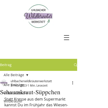
Beitrag
Alle Beiträge
uhlbacherwildkräuterwerkstatt
Alle Beiträge
3. Feb. 2023
1 Min. Lesezeit
Schaumkraut-Süppchen
Wildkräuteröle
Statt Kresse aus dem Supermarkt 
Wildkräuter
kannst Du im Frühjahr das Wiesen- 