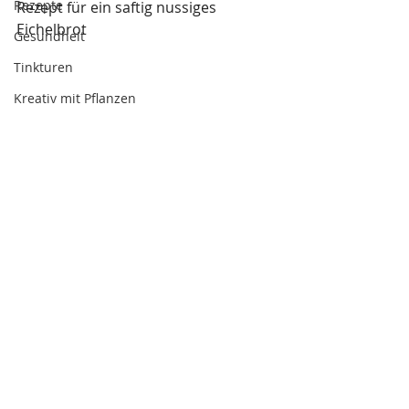
Rezepte
Rezept für ein saftig nussiges 
Eichelbrot
Gesundheit
Tinkturen
Kreativ mit Pflanzen