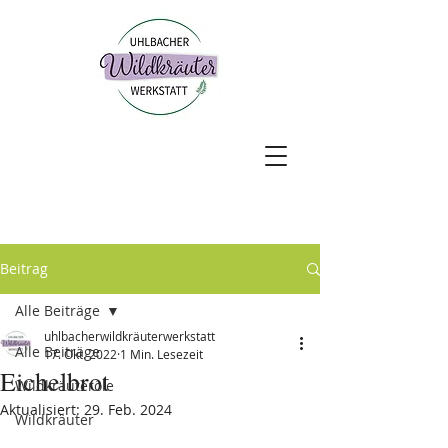
Beitrag
Alle Beiträge
uhlbacherwildkräuterwerkstatt
Alle Beiträge
17. Okt. 2022
1 Min. Lesezeit
Eichelbrot
Wildkräuteröle
Aktualisiert:
29. Feb. 2024
Wildkräuter