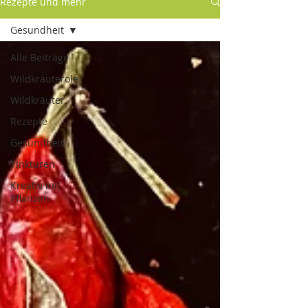
Rezepte und mehr
Gesundheit
Alle Beiträge
Wildkräuteröle
Wildkräuter
Rezepte
Gesundheit
Tinkturen
Kreativ mit
Pflanzen