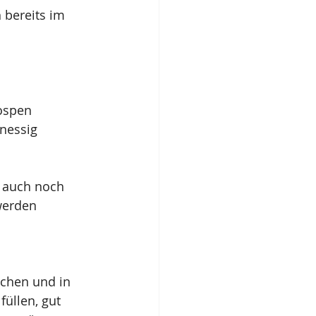
 bereits im 
ospen
inessig
 auch noch 
werden
ochen und in 
füllen, gut 