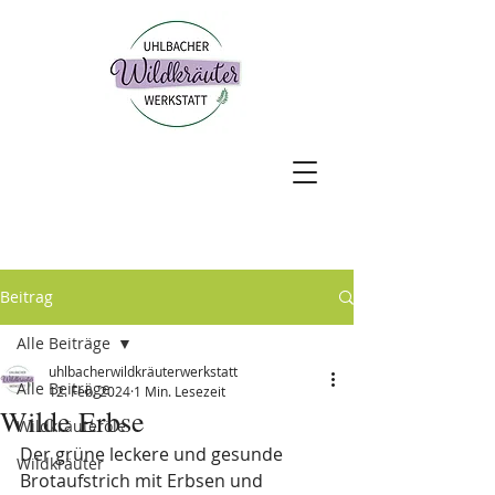
Beitrag
Alle Beiträge
uhlbacherwildkräuterwerkstatt
Alle Beiträge
12. Feb. 2024
1 Min. Lesezeit
Wilde Erbse
Wildkräuteröle
Der grüne leckere und gesunde 
Wildkräuter
Brotaufstrich mit Erbsen und 